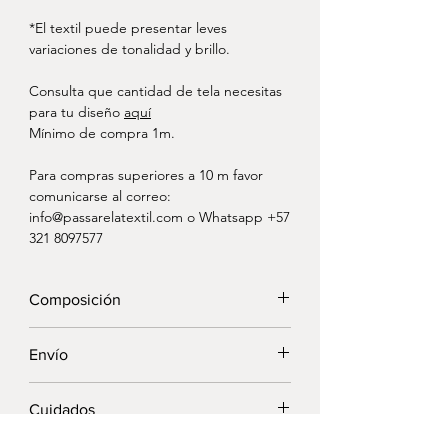
*El textil puede presentar leves
variaciones de tonalidad y brillo.
Consulta que cantidad de tela necesitas
para tu diseño
aquí
Mínimo de compra 1m.
Para compras superiores a 10 m favor
comunicarse al correo:
info@passarelatextil.com o Whatsapp +57
321 8097577
Composición
97% Algodón - 3% Spandex
Envío
ANCHO: 150 cm
PESO:115.50 g/m2
Passarela Textil ofrece envíos gratis por
Cuidados
compras iguales o superiores a 300.000
Recomendamos lavar esta tela antes de