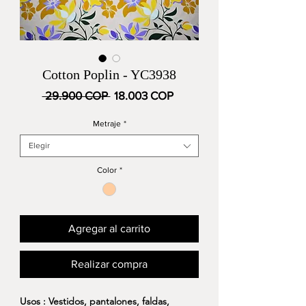
Cotton Poplin - YC3938
Precio
Precio
 29.900 COP 
18.003 COP
de
oferta
Metraje
*
Elegir
Color
*
Agregar al carrito
Realizar compra
Usos : Vestidos, pantalones, faldas,