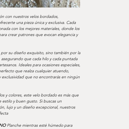
cooordinadora tardará
Envíos nacionales vía
dias hábiles.
ción con nuestros velos bordados,
recerte una pieza única y exclusiva. Cada
Las tarifas de tu env
onada con los mejores materiales, donde los
del pago.
para crear patrones que evocan elegancia y
Puedes encontrar má
envíos y tiempos de
 por su diseño exquisito, sino también por la
e, asegurando que cada hilo y cada puntada
artesanos. Ideales para ocasiones especiales,
 perfecto que realza cualquier atuendo,
 y exclusividad que no encontrarás en ningún
los y colores, este velo bordado es más que
 estilo y buen gusto. Si buscas un
, lujo y un diseño excepcional, nuestros
fecta
NO
Planche mientras esté húmedo para