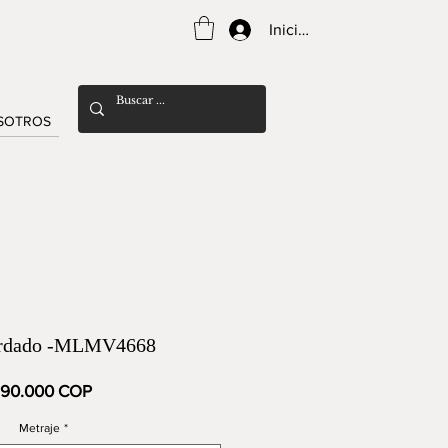
Iniciar sesión
SOTROS
ordado -MLMV4668
Precio
90.000 COP
Metraje
*